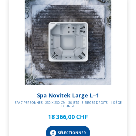
Spa Novitek Large L–1
SPA 7 PERSONNES - 230 X 230 CM - 36 JETS - 5 SIÈGES DROITS - 1 SIÈGE
LOUNGE
18 366,00 CHF
SÉLECTIONNER