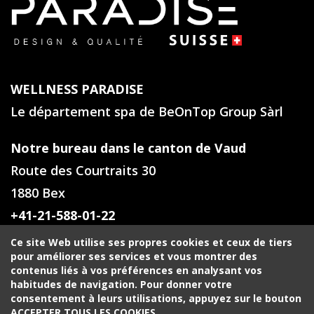
WELLNESS PARADISE
Le département spa de BeOnTop Group Sàrl
Notre bureau dans le canton de Vaud
Route des Courtraits 30
1880 Bex
+41-21-588-01-22
Ce site Web utilise ses propres cookies et ceux de tiers
Notre bureau en Valais
pour améliorer ses services et vous montrer des
contenus liés à vos préférences en analysant vos
Rue du Golf 39
habitudes de navigation. Pour donner votre
1971 Grimisuat
consentement à leurs utilisations, appuyez sur le bouton
ACCEPTER TOUS LES COOKIES.