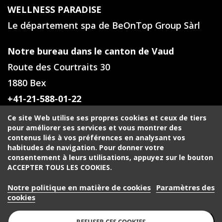
WELLNESS PARADISE
Le département spa de BeOnTop Group Sàrl
Notre bureau dans le canton de Vaud
Route des Courtraits 30
1880 Bex
+41-21-588-01-22
Ce site Web utilise ses propres cookies et ceux de tiers
Notre bureau en Valais
pour améliorer ses services et vous montrer des
contenus liés à vos préférences en analysant vos
Rue du Golf 39
habitudes de navigation. Pour donner votre
1971 Grimisuat
consentement à leurs utilisations, appuyez sur le bouton
ACCEPTER TOUS LES COOKIES.
++41-27-588-00-82
Notre politique en matière de cookies
Paramètres des
Votre contact à Genève
cookies
+41-22-518-32-35
REFUSER CES COOKIES