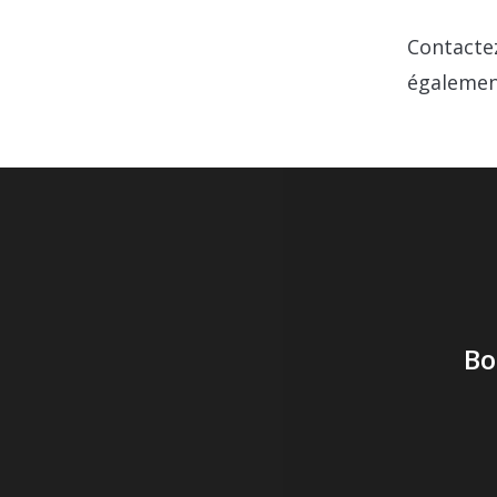
Contactez
également
Bo