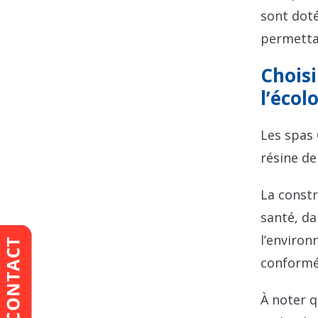
sont doté
permettan
Choisi
l’écol
Les spas 
résine de
La constr
santé, da
l’environ
conformém
À noter q