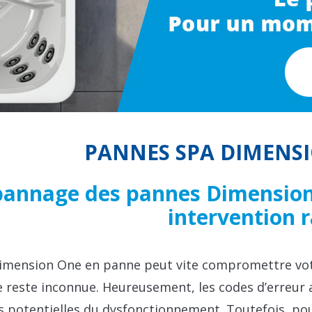
PANNES SPA DIMENSI
annage des pannes Dimension 
intervention 
imension One en panne peut vite compromettre votr
reste inconnue. Heureusement, les codes d’erreur af
s potentielles du dysfonctionnement. Toutefois, pou