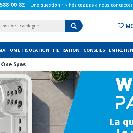
588-00-82
Une question ? N'hésitez pas à nous contacter 
ME
ATION ET ISOLATION
FILTRATION
CONSEILS
ENTRETIE
 One Spas